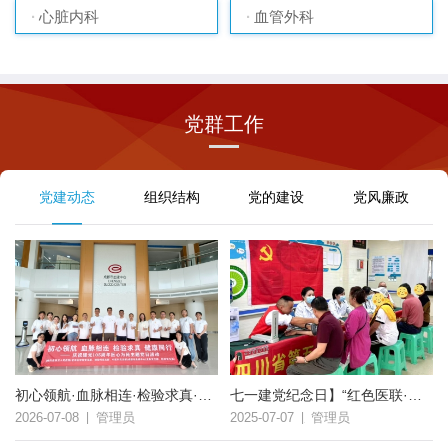
心脏内科
血管外科
党群工作
党建动态
组织结构
党的建设
党风廉政
初心领航·血脉相连·检验求真·健康同行”——庆祝中国共产党成立105周年主题党日活动
七一建党纪念日】“红色医联·健康为民” 联合党支部义诊活动
2026-07-08
|
管理员
2025-07-07
|
管理员