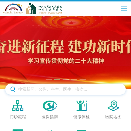





门诊流程
医保指南
健康体检
医院地图