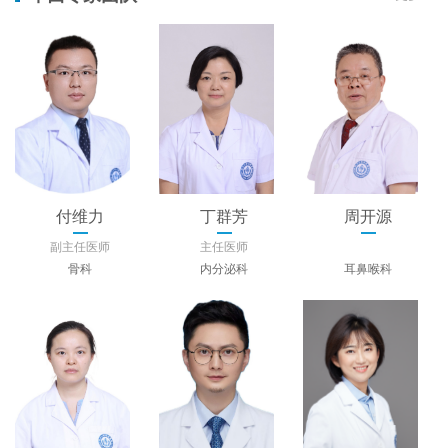
付维力
丁群芳
周开源
副主任医师
主任医师
骨科
内分泌科
耳鼻喉科